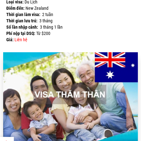
Loại visa:
Du Lịch
Điểm đến:
New Zealand
Thời gian làm visa:
2 tuần
Thời gian lưu trú:
3 tháng
Số lần nhập cảnh:
3 tháng 1 lần
Phí nộp tại DSQ:
Từ $200
Giá:
Liên hệ