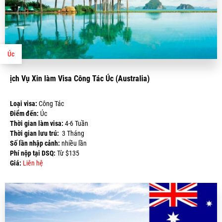
Úc
ịch Vụ Xin làm Visa Công Tác Úc (Australia)
Loại visa:
Công Tác
Điểm đến:
Úc
Thời gian làm visa:
4-6 Tuần
Thời gian lưu trú:
3 Tháng
Số lần nhập cảnh:
nhiều lần
Phí nộp tại DSQ:
Từ $135
Giá:
Liên hệ