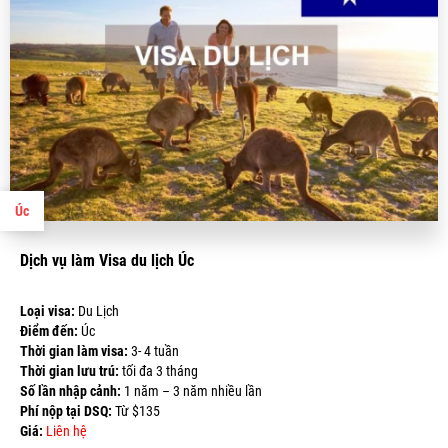
Úc
Dịch vụ làm Visa du lịch Úc
Loại visa:
Du Lịch
Điểm đến:
Úc
Thời gian làm visa:
3- 4 tuần
Thời gian lưu trú:
tối đa 3 tháng
Số lần nhập cảnh:
1 năm – 3 năm nhiều lần
Phí nộp tại DSQ:
Từ $135
Giá:
Liên hệ