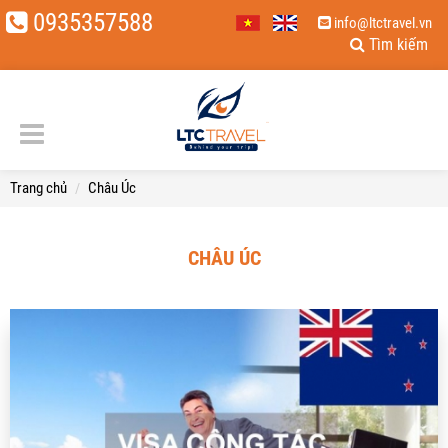
0935357588
info@ltctravel.vn
Tìm kiếm
Trang chủ
Châu Úc
CHÂU ÚC