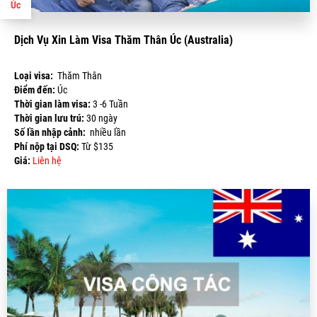
Úc
Dịch Vụ Xin Làm Visa Thăm Thân Úc (Australia)
Loại visa:
Thăm Thân
Điểm đến:
Úc
Thời gian làm visa:
3 -6 Tuần
Thời gian lưu trú:
30 ngày
Số lần nhập cảnh:
nhiều lần
Phí nộp tại DSQ:
Từ $135
Giá:
Liên hệ