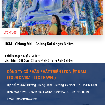
LTC-TL03
HCM - Chiang Mai - Chiang Rai 4 ngày 3 đêm
Thời lượng:
4 Ngày - 3 đêm
Lịch trình:
Sài Gòn - Chiang Mai - Chiang Rai - Sài Gòn
Giá:
7.500.000 VND
CÔNG TY CỔ PHẦN PHÁT TRIỂN LTC VIỆT NAM
(TOUR & VISA | LTC TRAVEL)
Địa chỉ: 254/60 Dương Quảng Hàm, Phường An Nhơn, Tp. Hồ Chí Minh
Điện thoại: 0286 276 39 36, Hotline: 0935357588 - 0902000719
Email: info@ltctravel.vn