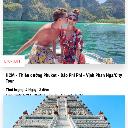
LTC-TL01
HCM - Thiên đường Phuket - Đảo Phi Phi - Vịnh Phan Nga/City
Tour
Thời lượng:
4 Ngày - 3 đêm
Lịch trình:
HCM - Phuket - Phi Phi - Phuket - HCM
Giá:
7.990.000 VND