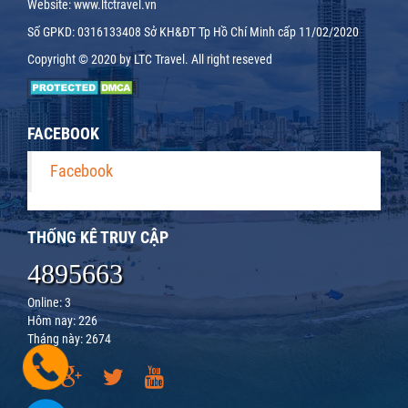
Website: www.ltctravel.vn
Số GPKD: 0316133408 Sở KH&ĐT Tp Hồ Chí Minh cấp 11/02/2020
Copyright © 2020 by LTC Travel. All right reseved
FACEBOOK
Facebook
THỐNG KÊ TRUY CẬP
4895663
Online: 3
Hôm nay: 226
Tháng này: 2674