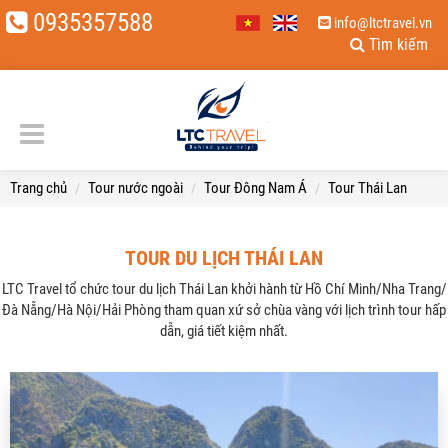
0935357588
info@ltctravel.vn
Tìm kiếm
Trang chủ
Tour nước ngoài
Tour Đông Nam Á
Tour Thái Lan
TOUR DU LỊCH THÁI LAN
LTC Travel tổ chức tour du lịch Thái Lan khởi hành từ Hồ Chí Minh/Nha Trang/
Đà Nẵng/Hà Nội/Hải Phòng tham quan xứ sở chùa vàng với lịch trình tour hấp
dẫn, giá tiết kiệm nhất.