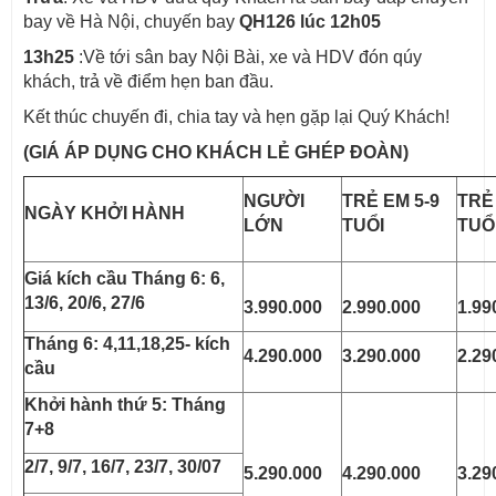
bay về Hà Nội, chuyến bay
QH126 lúc 12h05
13h25
:Về tới sân bay Nội Bài, xe và HDV đón qúy
khách, trả về điểm hẹn ban đầu.
Kết thúc chuyến đi, chia tay và hẹn gặp lại Quý Khách!
(
GIÁ ÁP DỤNG CHO KHÁCH LẺ GHÉP ĐOÀN
)
NGƯỜI
TRẺ EM 5-9
TRẺ
NGÀY KHỞI HÀNH
LỚN
TUỔI
TUỔ
Giá kích cầu Tháng 6: 6,
13/6, 20/6, 27/6
3.990.000
2.990.000
1.99
Tháng 6: 4,11,18,25- kích
4.290.000
3.290.000
2.29
cầu
Khởi hành thứ 5: Tháng
7+8
2/7, 9/7, 16/7, 23/7, 30/07
5.290.000
4.290.000
3.29