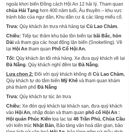
ngoài khơi biển Đông cách Hội An 12 hải lý. Tham quan
chùa Hải Tạng
hơn 400 năm tuổi, Âu thuyền – khu vực
tránh bão của ngư dân, Khu dân cư & các lăng miếu cổ.
Trưa:
Qúy khách ăn trưa nhà hàng tại
Cù Lao Chàm.
Chiều:
Tiếp tục thăm khu bảo tồn biển tại
bãi Bắc, hòn
Dài
và tham gia các hoạt động lặn biển (Snokelling). Về
lại
Hội An
tham quan
Phố Cổ Hội An.
Tối:
Qúy khách ăn tối nhà hàng. Xe đưa quý khách về lại
Đà Nẵng
. Qúy khách nghỉ đêm tại
Đà Nẵng.
Lựa chọn 2:
Đối với quý khách không đi
Cù Lao Chàm,
Qúy khách tự do tắm biển
Mỹ Khê
và tham quan khám
phá thành phố
Đà Nẵng
Trưa:
Qúy khách tự túc ăn trưa
Chiều:
Xe đón quý khách tại khách sạn, đưa quý khách
vào
Hội An,
nhập đoàn và tham quan
phố cổ Hội An :
Hội quán Phúc Kiến
tọa lạc tại
46 Trần Phú, Chùa Cầu
với kiến trúc
Nhật Bản,
Bảo tàng văn hoá dân gian, bảo
tàng lịch sử văn hoá
Hội An,
bảo tàng gốm sứ mậu dịch