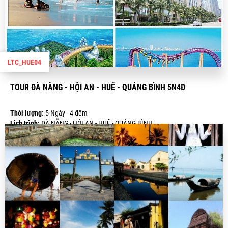
LTC_HUE04
TOUR ĐÀ NẴNG - HỘI AN - HUẾ - QUẢNG BÌNH 5N4Đ
Thời lượng:
5 Ngày - 4 đêm
Lịch trình:
ĐÀ NẴNG - HỘI AN - HUẾ - QUẢNG BÌNH
Giá:
6.490.000 VND