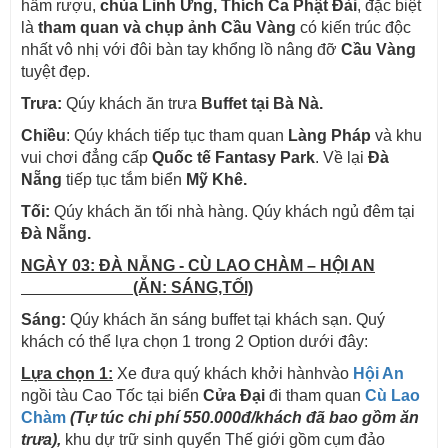
hầm rượu,
chùa Linh Ứng, Thích Ca Phật Đài
, đặc biệt
là
tham quan và chụp ảnh Cầu Vàng
có kiến trúc độc
nhất vô nhị với đôi bàn tay khổng lồ nâng đỡ
Cầu Vàng
tuyệt đẹp.
Trưa:
Qúy khách ăn trưa
Buffet tại Bà Nà.
Chiều
: Qúy khách tiếp tục tham quan
Làng Pháp
và khu
vui chơi đẳng cấp
Quốc tế Fantasy Park
. Về lại
Đà
Nẵng
tiếp tục tắm biển
Mỹ Khê.
Tối:
Qúy khách ăn tối nhà hàng. Qúy khách ngủ đêm tại
Đà Nẵng.
NGÀY 03: ĐÀ NẴNG - CÙ LAO CHÀM – HỘI AN
(ĂN: SÁNG,TỐI)
Sáng:
Qúy khách ăn sáng buffet tại khách sạn. Quý
khách có thể lựa chọn 1 trong 2 Option dưới đây:
Lựa chọn 1:
Xe đưa quý khách khởi hànhvào
Hội An
ngồi tàu Cao Tốc tại biển
Cửa Đại
đi tham quan
Cù Lao
Chàm
(Tự túc chi phí 550.000đ/khách đã bao gồm ăn
trưa),
khu dự trữ sinh quyển Thế giới gồm cụm đảo