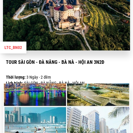
LTC_BN02
TOUR SÀI GÒN - ĐÀ NẴNG - BÀ NÀ - HỘI AN 3N2Đ
Thời lượng:
3 Ngày - 2 đêm
Lịch trình:
SÀI GÒN - ĐÀ NẴNG - BÀ NÀ - HỘI AN
Giá:
3.290.000 VND