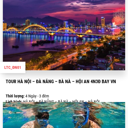
LTC_ĐN01
TOUR HÀ NỘI – ĐÀ NẴNG – BÀ NÀ – HỘI AN 4N3Đ BAY VN
Thời lượng:
4 Ngày - 3 đêm
Lịch trình:
HÀ NỘI – ĐÀ NẴNG – BÀ NÀ – HỘI AN – HÀ NỘI
Giá:
4.890.000 VND