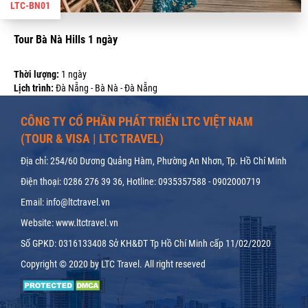
LTC-BN01
Tour Bà Nà Hills 1 ngày
Thời lượng:
1 ngày
Lịch trình:
Đà Nẵng - Bà Nà - Đà Nẵng
Giá:
1.050.000 VND
CÔNG TY CỔ PHẦN PHÁT TRIỂN LTC VIỆT NAM
(TOUR & VISA | LTC TRAVEL)
Địa chỉ: 254/60 Dương Quảng Hàm, Phường An Nhơn, Tp. Hồ Chí Minh
Điện thoại: 0286 276 39 36, Hotline: 0935357588 - 0902000719
Email: info@ltctravel.vn
Website: www.ltctravel.vn
Số GPKD: 0316133408 Sở KH&ĐT Tp Hồ Chí Minh cấp 11/02/2020
Copyright © 2020 by LTC Travel. All right reseved