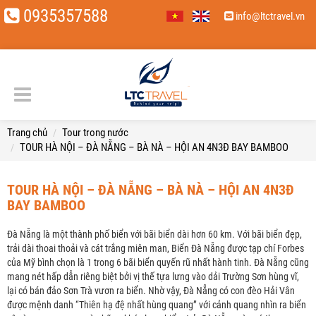
0935357588
info@ltctravel.vn
Trang chủ
Tour trong nước
TOUR HÀ NỘI – ĐÀ NẴNG – BÀ NÀ – HỘI AN 4N3Đ BAY BAMBOO
TOUR HÀ NỘI – ĐÀ NẴNG – BÀ NÀ – HỘI AN 4N3Đ
BAY BAMBOO
Đà Nẵng là một thành phố biển với bãi biển dài hơn 60 km. Với bãi biển đẹp,
trải dài thoai thoải và cát trắng miên man, Biển Đà Nẵng được tạp chí Forbes
của Mỹ bình chọn là 1 trong 6 bãi biển quyến rũ nhất hành tinh. Đà Nẵng cũng
mang nét hấp dẫn riêng biệt bởi vị thế tựa lưng vào dải Trường Sơn hùng vĩ,
lại có bán đảo Sơn Trà vươn ra biển. Nhờ vậy, Đà Nẵng có con đèo Hải Vân
được mệnh danh “Thiên hạ đệ nhất hùng quang” với cảnh quang nhìn ra biển