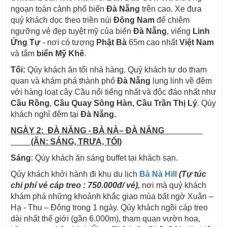
ngoạn toàn cảnh phố biển
Đà Nẵng
trên cao. Xe đưa
quý khách dọc theo triền núi
Đông Nam
để chiêm
ngưỡng vẻ đẹp tuyệt mỹ của biển
Đà Nẵng
, viếng
Linh
Ứng Tự
- nơi có tượng
Phật Bà
65m cao nhất
Việt Nam
và tắm
biển Mỹ Khê
.
Tối:
Qúy khách ăn tối nhà hàng. Quý khách tự do tham
quan và khám phá thành phố
Đà Nẵng
lung linh về đêm
với hàng loạt cây Cầu nổi tiếng nhất và độc đáo nhất như
Cầu Rồng
,
Cầu Quay Sông Hàn, Cầu Trần Thị Lý
. Qúy
khách nghỉ đêm tại
Đà Nẵng.
NGÀY 2: ĐÀ NẴNG - BÀ NÀ– ĐÀ NẴNG
(ĂN: SÁNG, TRƯA, TỐI)
Sáng
: Qúy khách ăn sáng buffet tại khách sạn.
Qúy khách khởi hành đi khu du lịch
Bà Nà Hill
(Tự túc
chi phí vé cáp treo : 750.000đ/ vé),
nơi mà quý khách
khám phá những khoảnh khắc giao mùa bất ngờ Xuân –
Hạ - Thu – Đông trong 1 ngày. Qúy khách ngồi cáp treo
dài nhất thế giới (gần 6.000m), tham quan vườn hoa,