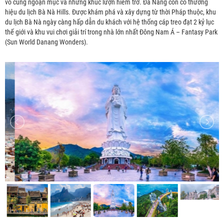
vô cùng ngoạn mục và những khúc lượn hiểm trở. Đà Nẵng còn có thương
hiệu du lịch Bà Nà Hills. Được khám phá và xây dựng từ thời Pháp thuộc, khu
du lịch Bà Nà ngày càng hấp dẫn du khách với hệ thống cáp treo đạt 2 kỷ lục
thế giới và khu vui chơi giải trí trong nhà lớn nhất Đông Nam Á – Fantasy Park
(Sun World Danang Wonders).