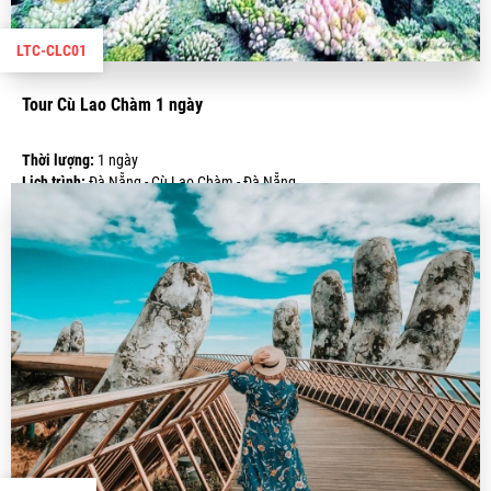
LTC-CLC01
Tour Cù Lao Chàm 1 ngày
Thời lượng:
1 ngày
Lịch trình:
Đà Nẵng - Cù Lao Chàm - Đà Nẵng
Giá:
600.000 VND