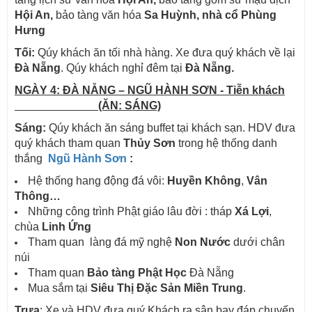
Hội An,
bảo tàng văn hóa
Sa Huỳnh, nhà cổ Phùng
Hưng
Tối:
Qúy khách ăn tối nhà hàng. Xe đưa quý khách về lại
Đà Nẵng
. Qúy khách nghỉ đêm tại
Đà Nẵng.
NGÀY 4: ĐÀ NẴNG – NGŨ HÀNH SƠN - Tiễn khách
(ĂN: SÁNG)
Sáng:
Qúy khách ăn sáng buffet tại khách sạn. HDV đưa
quý khách tham quan
Thủy Sơn
trong hệ thống danh
thắng
Ngũ Hành Sơn
:
Hệ thống hang động đá vôi:
Huyền Không
,
Vân
Thông…
Những công trình Phật giáo lâu đời : tháp
Xá Lợi
,
chùa
Linh Ứng
Tham quan làng đá mỹ nghệ
Non Nước
dưới chân
núi
Tham quan
Bảo tàng Phật Học
Đà Nẵng
Mua sắm tại
Siêu Thị Đặc Sản Miền Trung
.
Trưa
: Xe và HDV đưa quý Khách ra sân bay đáp chuyến