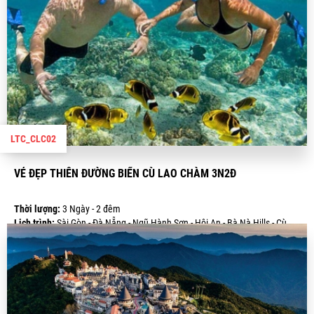
LTC_CLC02
VẺ ĐẸP THIÊN ĐƯỜNG BIỂN CÙ LAO CHÀM 3N2Đ
Thời lượng:
3 Ngày - 2 đêm
Lịch trình:
Sài Gòn - Đà Nẵng - Ngũ Hành Sơn - Hội An - Bà Nà Hills - Cù
Lao Chàm
Giá:
3.590.000 VND