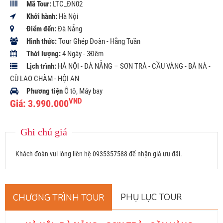
Mã Tour:
LTC_ĐN02
Khởi hành:
Hà Nội
Điểm đến:
Đà Nẵng
Hình thức:
Tour Ghép Đoàn - Hằng Tuần
Thời lượng:
4 Ngày - 3Đêm
Lịch trình:
HÀ NỘI - ĐÀ NẴNG – SƠN TRÀ - CẦU VÀNG - BÀ NÀ -
CÙ LAO CHÀM - HỘI AN
Phương tiện
Ô tô, Máy bay
VND
Giá:
3.990.000
Ghi chú giá
Khách đoàn vui lòng liên hệ 0935357588 để nhận giá ưu đãi.
PHỤ LỤC TOUR
CHƯƠNG TRÌNH TOUR