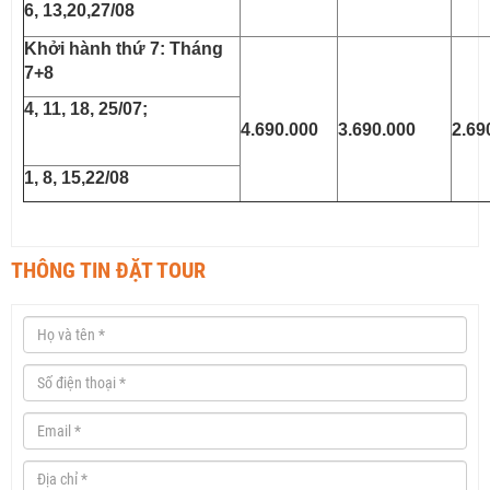
6, 13,20,27/08
Khởi hành thứ 7: Tháng
7+8
4, 11, 18, 25/07;
4.690.000
3.690.000
2.69
1, 8, 15,22/08
THÔNG TIN ĐẶT TOUR