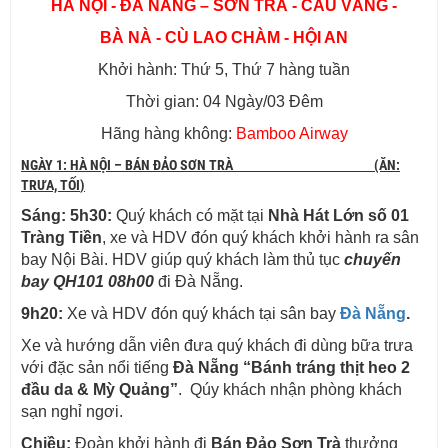
HÀ NỘI -
ĐÀ NẴNG –
SƠN TRÀ - CẦU VÀNG -
BÀ NÀ - CÙ LAO CHÀM - HỘI AN
Khởi hành: Thứ 5, Thứ 7 hàng tuần
Thời gian: 04 Ngày/03 Đêm
Hãng hàng không:
Bamboo Airway
NGÀY 1:
HÀ NỘI
–
BÁN ĐẢO SƠN TRÀ
(Ă
N:
TRƯA, TỐI
)
Sáng:
5h30:
Quý khách có mặt tại
Nhà Hát Lớn số 01
Tràng Tiền
, xe và HDV đón quý khách khởi hành ra sân
bay Nội Bài. HDV giúp quý khách làm thủ tục
chuyến
bay QH101 08h00
đi Đà Nẵng.
9h20:
Xe và HDV đón quý khách tại sân bay
Đà Nẵng
.
Xe và hướng dẫn viên đưa quý khách đi dùng bữa trưa
với đặc sản nổi tiếng
Đà Nẵng “Bánh tráng thịt heo 2
đầu da & Mỳ Quảng”
. Qúy khách nhận phòng khách
sạn nghỉ ngơi.
Chiều:
Đoàn khởi hành đi
Bán Đảo Sơn Trà
thưởng